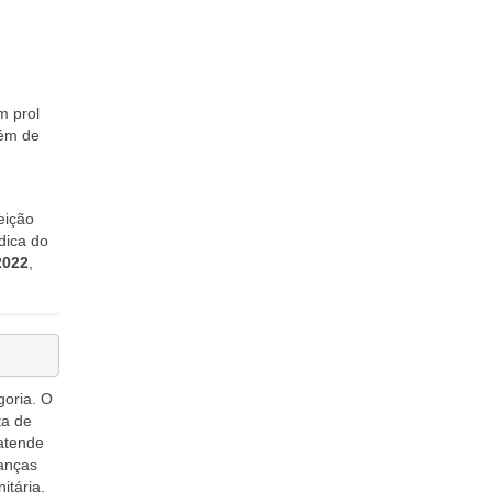
m prol
lém de
eição
dica do
2022
,
oria. O
ta de
 atende
ranças
itária.