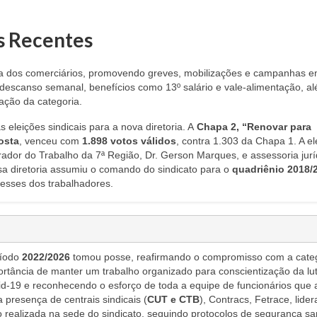
es Recentes
esa dos comerciários, promovendo greves, mobilizações e campanhas e
e descanso semanal, benefícios como 13º salário e vale-alimentação, a
zação da categoria.
s eleições sindicais para a nova diretoria. A
Chapa 2, “Renovar para
osta
, venceu com
1.898 votos válidos
, contra 1.303 da Chapa 1. A el
ador do Trabalho da 7ª Região, Dr. Gerson Marques, e assessoria jurí
sa diretoria assumiu o comando do sindicato para o
quadriênio 2018/
resses dos trabalhadores.
ríodo
2022/2026
tomou posse, reafirmando o compromisso com a categ
ortância de manter um trabalho organizado para conscientização da lu
id-19 e reconhecendo o esforço de toda a equipe de funcionários que
 presença de centrais sindicais (
CUT e CTB
), Contracs, Fetrace, lide
o realizada na sede do sindicato, seguindo protocolos de segurança san