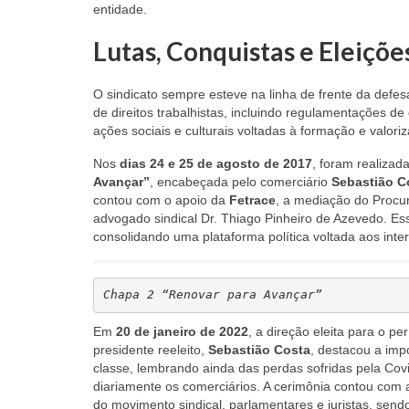
entidade.
Lutas, Conquistas e Eleiçõ
O sindicato sempre esteve na linha de frente da def
de direitos trabalhistas, incluindo regulamentações d
ações sociais e culturais voltadas à formação e valori
Nos
dias 24 e 25 de agosto de 2017
, foram realizada
Avançar”
, encabeçada pelo comerciário
Sebastião C
contou com o apoio da
Fetrace
, a mediação do Procur
advogado sindical Dr. Thiago Pinheiro de Azevedo. Es
consolidando uma plataforma política voltada aos inte
Chapa 2 “Renovar para Avançar” 
Em
20 de janeiro de 2022
, a direção eleita para o pe
presidente reeleito,
Sebastião Costa
, destacou a imp
classe, lembrando ainda das perdas sofridas pela Cov
diariamente os comerciários. A cerimônia contou com a
do movimento sindical, parlamentares e juristas, send