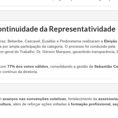
Continuidade da Representatividade
uiraz, Beberibe, Cascavel, Eusébio e Pindoretama realizaram a
Eleição
 por ampla participação da categoria. O processo foi conduzido pela
r-geral do Trabalho, Dr. Gérson Marques, garantindo transparência, l
a com
77% dos votos válidos
, consolidando a gestão de
Sebastião Co
 contínuo da diretoria.
om
avanços nas convenções coletivas
, fortalecimento da
assessoria
cultura
, além de reforçar ações voltadas à
formação profissional, s