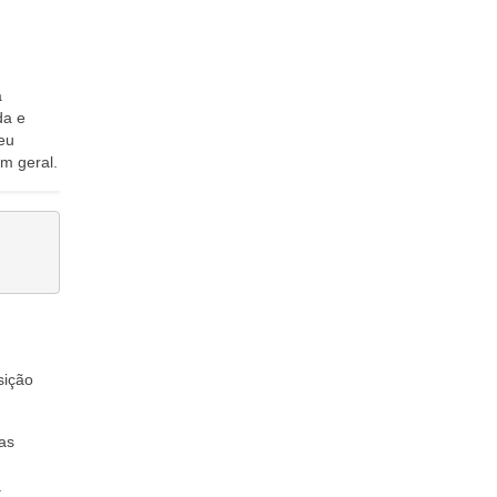
a
da e
eu
m geral.
sição
as
a