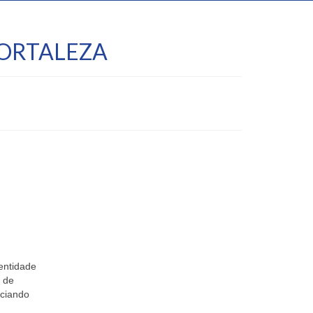
ORTALEZA
entidade
s de
iciando