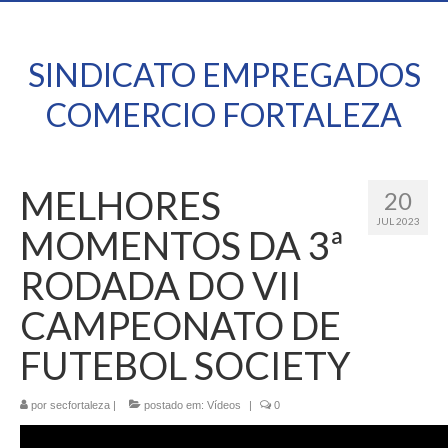
SINDICATO EMPREGADOS
COMERCIO FORTALEZA
MELHORES
20
JUL 2023
MOMENTOS DA 3ª
RODADA DO VII
CAMPEONATO DE
FUTEBOL SOCIETY
por
secfortaleza
|
postado em:
Vídeos
|
0