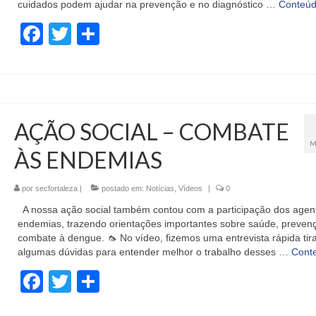
cuidados podem ajudar na prevenção e no diagnóstico …
Conteú
Facebook
Twitter
Share
AÇÃO SOCIAL – COMBATE
M
ÀS ENDEMIAS
por
secfortaleza
|
postado em:
Notícias
,
Vídeos
|
0
A nossa ação social também contou com a participação dos agen
endemias, trazendo orientações importantes sobre saúde, preven
combate à dengue. 🦟 No vídeo, fizemos uma entrevista rápida tir
algumas dúvidas para entender melhor o trabalho desses …
Cont
Facebook
Twitter
Share