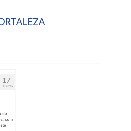
ORTALEZA
17
JUL 2026
a de
os, com
este