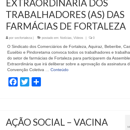
EXTRAORDINÁRIA DOS
TRABALHADORES (AS) DAS
FARMÁCIAS DE FORTALEZA
por
secfortaleza
|
postado em:
Notícias
,
Vídeos
|
0
O Sindicato dos Comerciários de Fortaleza, Aquiraz, Beberibe, Cas
Eusébio e Pindoretama convoca todos os trabalhadores e trabalh
do setor de farmácias de Fortaleza para participarem da Assemble
Extraordinária que irá deliberar sobre a aprovação da assinatura 
Convenção Coletiva …
Conteúdo
Facebook
Twitter
Share
AÇÃO SOCIAL – VACINA
M