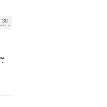
30
ABR 2026
uma
a e