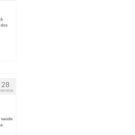
 à
 dos
28
AIO 2026
e saúde
ia