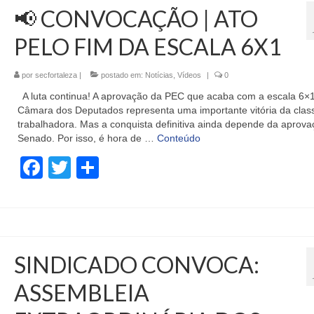
📢 CONVOCAÇÃO | ATO
PELO FIM DA ESCALA 6X1
por
secfortaleza
|
postado em:
Notícias
,
Vídeos
|
0
A luta continua! A aprovação da PEC que acaba com a escala 6×
Câmara dos Deputados representa uma importante vitória da clas
trabalhadora. Mas a conquista definitiva ainda depende da aprov
Senado. Por isso, é hora de …
Conteúdo
Facebook
Twitter
Share
SINDICADO CONVOCA:
ASSEMBLEIA