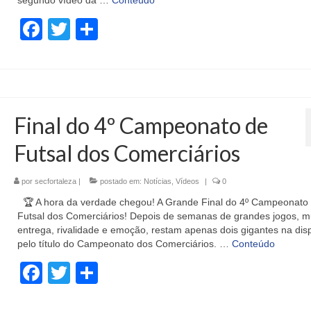
segundo vídeo da …
Conteúdo
Facebook
Twitter
Share
Final do 4º Campeonato de
Futsal dos Comerciários
por
secfortaleza
|
postado em:
Notícias
,
Vídeos
|
0
🏆 A hora da verdade chegou! A Grande Final do 4º Campeonato
Futsal dos Comerciários! Depois de semanas de grandes jogos, m
entrega, rivalidade e emoção, restam apenas dois gigantes na dis
pelo título do Campeonato dos Comerciários. …
Conteúdo
Facebook
Twitter
Share