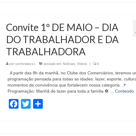
Convite 1º DE MAIO – DIA
DO TRABALHADOR E DA
TRABALHADORA
por
secfortaleza
|
postado em:
Notícias
,
Vídeos
|
0
A partir das 8h da manhã, no Clube dos Comerciários, teremos 
programação pensada para todas as idades: lazer, esporte, cultur
momentos de convivência que fortalecem nossa categoria. 📌
Programação: Manhã de lazer para toda a família ⚽️ …
Conteúdo
Facebook
Twitter
Share