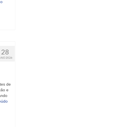
do
28
AIO 2026
tes de
ção e
ando
eúdo