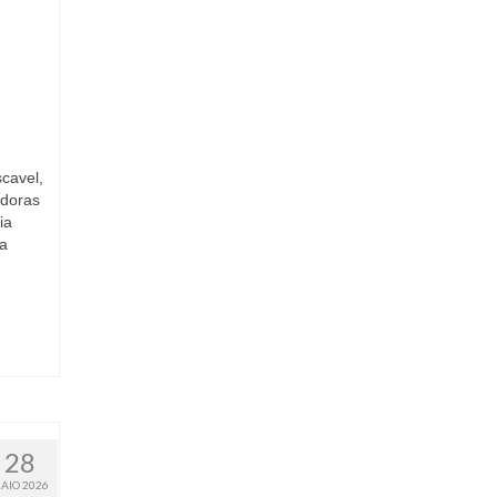
cavel,
adoras
ia
da
28
AIO 2026