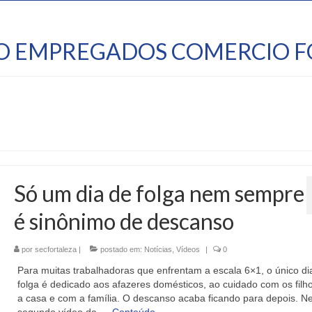
TO EMPREGADOS COMERCIO F
Só um dia de folga nem sempre
é sinônimo de descanso
por
secfortaleza
|
postado em:
Notícias
,
Vídeos
|
0
Para muitas trabalhadoras que enfrentam a escala 6×1, o único di
folga é dedicado aos afazeres domésticos, ao cuidado com os filh
a casa e com a família. O descanso acaba ficando para depois. N