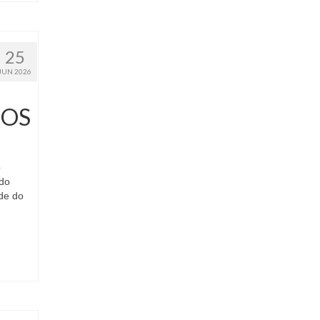
25
JUN 2026
IOS
o
 do
ede do