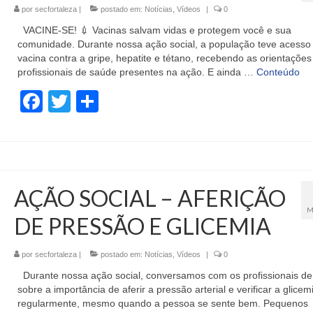
por
secfortaleza
|
postado em:
Notícias
,
Vídeos
|
0
VACINE-SE! 💉 Vacinas salvam vidas e protegem você e sua
comunidade. Durante nossa ação social, a população teve acesso
vacina contra a gripe, hepatite e tétano, recebendo as orientações
profissionais de saúde presentes na ação. E ainda …
Conteúdo
Facebook
Twitter
Share
AÇÃO SOCIAL – AFERIÇÃO
M
DE PRESSÃO E GLICEMIA
por
secfortaleza
|
postado em:
Notícias
,
Vídeos
|
0
Durante nossa ação social, conversamos com os profissionais d
sobre a importância de aferir a pressão arterial e verificar a glicem
regularmente, mesmo quando a pessoa se sente bem. Pequenos