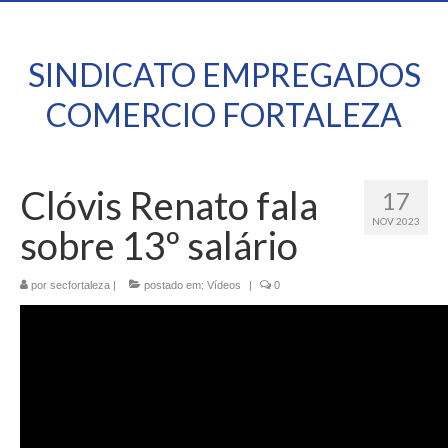
SINDICATO EMPREGADOS
COMERCIO FORTALEZA
Clóvis Renato fala
17
NOV 2023
sobre 13º salário
por
secfortaleza
|
postado em:
Vídeos
|
0