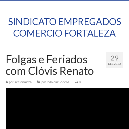
SINDICATO EMPREGADOS
COMERCIO FORTALEZA
Folgas e Feriados
29
DEZ 2023
com Clóvis Renato
por
secfortaleza
|
postado em:
Vídeos
|
0