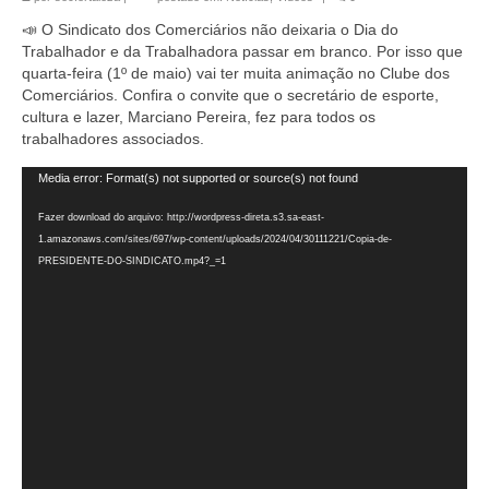
📣 O Sindicato dos Comerciários não deixaria o Dia do
Trabalhador e da Trabalhadora passar em branco. Por isso que
quarta-feira (1º de maio) vai ter muita animação no Clube dos
Comerciários. Confira o convite que o secretário de esporte,
cultura e lazer, Marciano Pereira, fez para todos os
trabalhadores associados.
Tocador
Media error: Format(s) not supported or source(s) not found
de
vídeo
Fazer download do arquivo: http://wordpress-direta.s3.sa-east-
1.amazonaws.com/sites/697/wp-content/uploads/2024/04/30111221/Copia-de-
PRESIDENTE-DO-SINDICATO.mp4?_=1