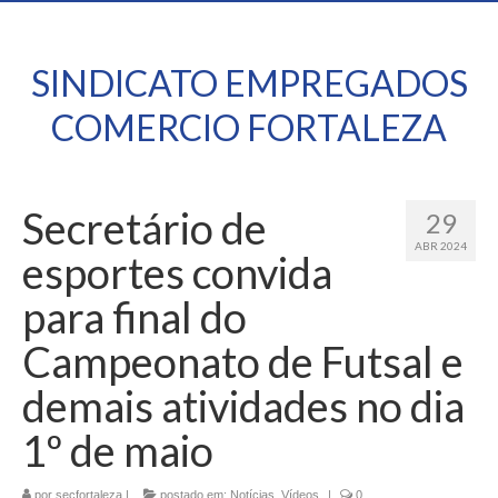
SINDICATO EMPREGADOS
COMERCIO FORTALEZA
Secretário de
29
ABR 2024
esportes convida
para final do
Campeonato de Futsal e
demais atividades no dia
1º de maio
por
secfortaleza
|
postado em:
Notícias
,
Vídeos
|
0