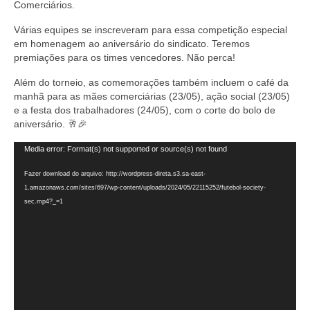
Comerciários.
Várias equipes se inscreveram para essa competição especial
em homenagem ao aniversário do sindicato. Teremos
premiações para os times vencedores. Não perca!
Além do torneio, as comemorações também incluem o café da
manhã para as mães comerciárias (23/05), ação social (23/05)
e a festa dos trabalhadores (24/05), com o corte do bolo de
aniversário. 🥂🎉
Tocador
Media error: Format(s) not supported or source(s) not found
de
vídeo
Fazer download do arquivo: http://wordpress-direta.s3.sa-east-
1.amazonaws.com/sites/697/wp-content/uploads/2024/05/22115252/futebol-society-
sec.mp4?_=1