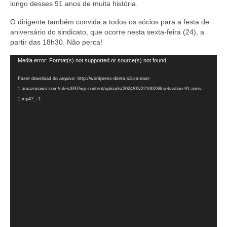
longo desses 91 anos de muita história.
O dirigente também convida a todos os sócios para a festa de
aniversário do sindicato, que ocorre nesta sexta-feira (24), a
partir das 18h30. Não perca!
Tocador
Media error: Format(s) not supported or source(s) not found
de
vídeo
Fazer download do arquivo: http://wordpress-direta.s3.sa-east-
1.amazonaws.com/sites/697/wp-content/uploads/2024/05/22100238/sebastiao-91-anos-
1.mp4?_=1