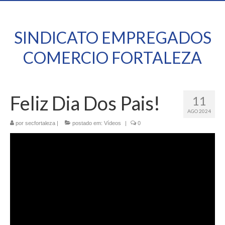
SINDICATO EMPREGADOS
COMERCIO FORTALEZA
Feliz Dia Dos Pais!
11
AGO 2024
por
secfortaleza
|
postado em:
Vídeos
|
0