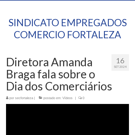
SINDICATO EMPREGADOS
COMERCIO FORTALEZA
Diretora Amanda
16
SET 2024
Braga fala sobre o
Dia dos Comerciários
por
secfortaleza
|
postado em:
Vídeos
|
0