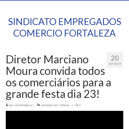
SINDICATO EMPREGADOS
COMERCIO FORTALEZA
Diretor Marciano
20
SET 2024
Moura convida todos
os comerciários para a
grande festa dia 23!
por
secfortaleza
|
postado em:
Vídeos
|
0