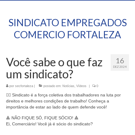
SINDICATO EMPREGADOS
COMERCIO FORTALEZA
Você sabe o que faz
16
DEZ 2024
um sindicato?
por
secfortaleza
|
postado em:
Notícias
,
Vídeos
|
0
✊🏽 Sindicato é a força coletiva dos trabalhadores na luta por
direitos e melhores condições de trabalho! Conheça a
importância de estar ao lado de quem defende você!
🔺 NÃO FIQUE SÓ, FIQUE SÓCIO! 🔺
Ei, Comerciário! Você já é sócio do sindicato?