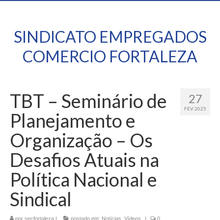
SINDICATO EMPREGADOS
COMERCIO FORTALEZA
TBT – Seminário de
27
FEV 2025
Planejamento e
Organização – Os
Desafios Atuais na
Política Nacional e
Sindical
por
secfortaleza
|
postado em:
Notícias
,
Vídeos
|
0