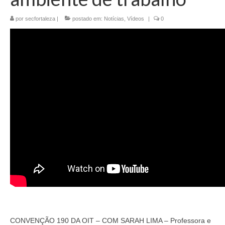
por
secfortaleza
|
postado em:
Notícias
,
Vídeos
|
0
CONVENÇÃO 190 DA OIT – COM SARAH LIMA – Professora e