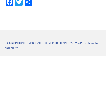
Facebook
Twitter
Share
© 2026 SINDICATO EMPREGADOS COMERCIO FORTALEZA - WordPress Theme by
Kadence WP