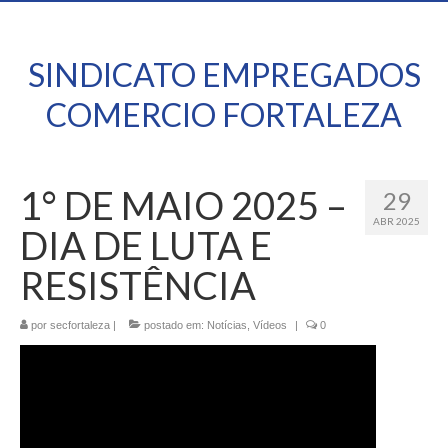
SINDICATO EMPREGADOS
COMERCIO FORTALEZA
1° DE MAIO 2025 –
29
ABR 2025
DIA DE LUTA E
RESISTÊNCIA
por
secfortaleza
|
postado em:
Notícias
,
Vídeos
|
0