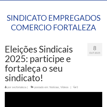
SINDICATO EMPREGADOS
COMERCIO FORTALEZA
Eleições Sindicais
8
OUT 2025
2025: participe e
fortaleça o seu
sindicato!
por
secfortaleza
|
postado em:
Notícias
,
Vídeos
|
0