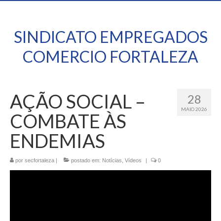
SINDICATO EMPREGADOS
COMERCIO FORTALEZA
AÇÃO SOCIAL –
28
MAIO 2026
COMBATE ÀS
ENDEMIAS
por
secfortaleza
|
postado em:
Notícias
,
Vídeos
|
0