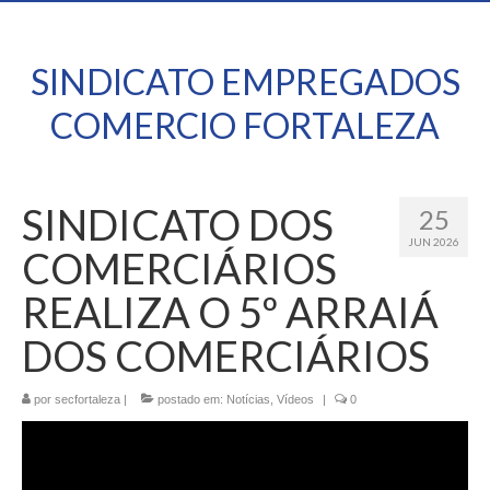
SINDICATO EMPREGADOS
COMERCIO FORTALEZA
SINDICATO DOS
25
JUN 2026
COMERCIÁRIOS
REALIZA O 5º ARRAIÁ
DOS COMERCIÁRIOS
por
secfortaleza
|
postado em:
Notícias
,
Vídeos
|
0