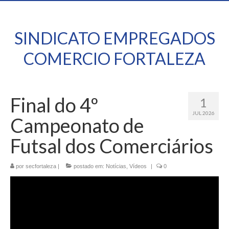
SINDICATO EMPREGADOS
COMERCIO FORTALEZA
Final do 4º
1
JUL 2026
Campeonato de
Futsal dos Comerciários
por
secfortaleza
|
postado em:
Notícias
,
Vídeos
|
0